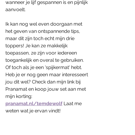
wanneer je lijf gespannen is en pijnlijk 
aanvoelt.
Ik kan nog wel even doorgaan met 
het geven van ontspannende tips, 
maar dit zijn toch echt mijn drie 
toppers! Je kan ze makkelijk 
toepassen, ze zijn voor iedereen 
toegankelijk en overal te gebruiken. 
Of toch als je een 'spijkermat' hebt. 
Heb je er nog geen maar interesseert 
jou dit wel? Check dan mijn link bij 
Pranamat en koop jouw set aan met 
mijn korting: 
pranamat.nl/temdewolf
 Laat me 
weten wat je ervan vindt!  