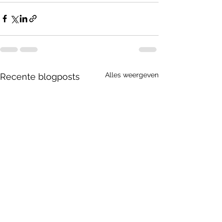
Alles weergeven
Recente blogposts