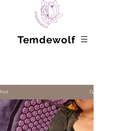
Temdewolf
Post