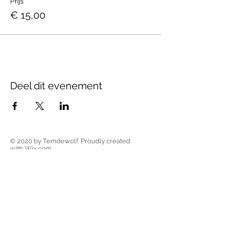
Prijs
€ 15,00
Deel dit evenement
© 2020 by Temdewolf. Proudly created
with
Wix.com
adminisitratief adres
ondernemingsnummer
Oudebaan 66
2640 Mortsel
BE0696 623 514