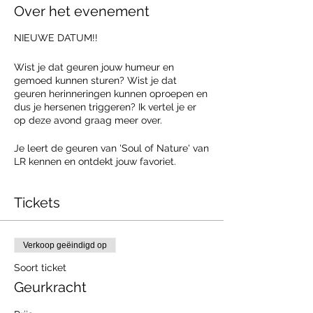
Over het evenement
NIEUWE DATUM!!
Wist je dat geuren jouw humeur en
gemoed kunnen sturen? Wist je dat
geuren herinneringen kunnen oproepen en
dus je hersenen triggeren? Ik vertel je er
op deze avond graag meer over.
Je leert de geuren van 'Soul of Nature' van
LR kennen en ontdekt jouw favoriet.
Ik ontvang je graag in de praktijk met een
Tickets
hapje en een drankje. Draag zeker je
mondmasker... De plaatsen zijn heel
beperkt, dus schrijf je snel in.
Verkoop geëindigd op
Soort ticket
Geurkracht