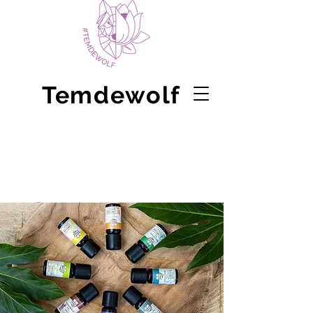
Temdewolf