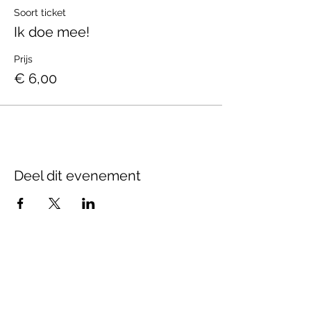
Soort ticket
Ik doe mee!
Prijs
€ 6,00
Deel dit evenement
© 2020 by Temdewolf. Proudly created
with
Wix.com
adminisitratief adres
ondernemingsnummer