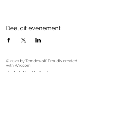
Deel dit evenement
© 2020 by Temdewolf. Proudly created
with
Wix.com
adminisitratief adres
ondernemingsnummer
Oudebaan 66
2640 Mortsel
BE0696 623 514
mijn gegevens