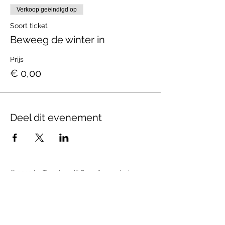
Verkoop geëindigd op
Soort ticket
Beweeg de winter in
Prijs
€ 0,00
Deel dit evenement
© 2020 by Temdewolf. Proudly created
with
Wix.com
adminisitratief adres
ondernemingsnummer
Oudebaan 66