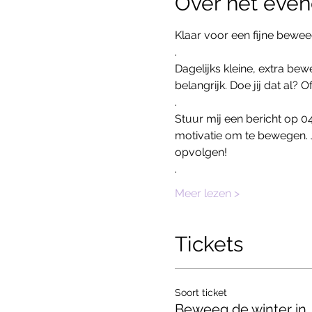
Over het eve
Klaar voor een fijne bewe
.
Dagelijks kleine, extra be
belangrijk. Doe jij dat al? 
.
Stuur mij een bericht op 0
motivatie om te bewegen. 
opvolgen!
.
Meer lezen >
Tickets
Soort ticket
Beweeg de winter in