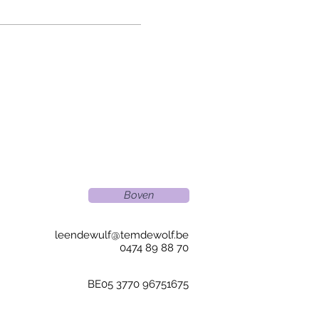
Boven
leendewulf@temdewolf.be
0474 89 88 70
BE05 3770 96751675