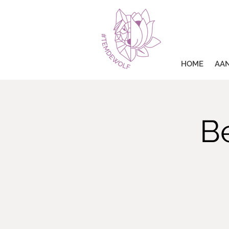
HOME
AA
B